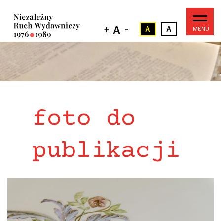
Przejdź
do
treści
-
+
A
A
A
Główna
nawigacja
foto do
publikacji